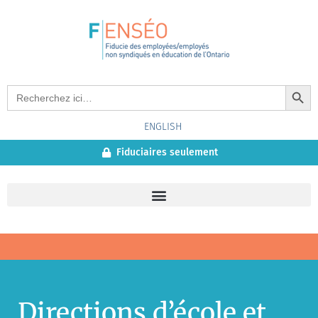
Search Button
Search
for:
ENGLISH
Fiduciaires seulement
Directions d’école et