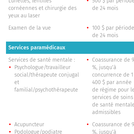
Lunettes, lentilles
500 $ par périod
cornéennes et chirurgie des
de 24 mois
yeux au laser
Examen de la vue
100 $ par périod
de 24 mois
Services paramédicaux
Services de santé mentale :
Coassurance de 
Psychologue/travailleur
%, jusqu’à
social/thérapeute conjugal
concurrence de 1
et
400 $ par année
familial/psychothérapeute
de régime pour l
services de soins
de santé mental
admissibles
Acupuncteur
Coassurance de 
Podologue/podiatre
%, jusqu’à