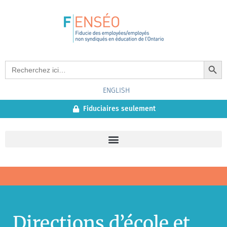
Search Button
Search
for:
ENGLISH
Fiduciaires seulement
Directions d’école et