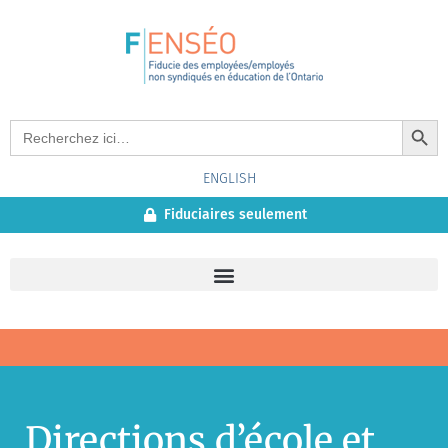
Search Button
Search
for:
ENGLISH
Fiduciaires seulement
Directions d’école et